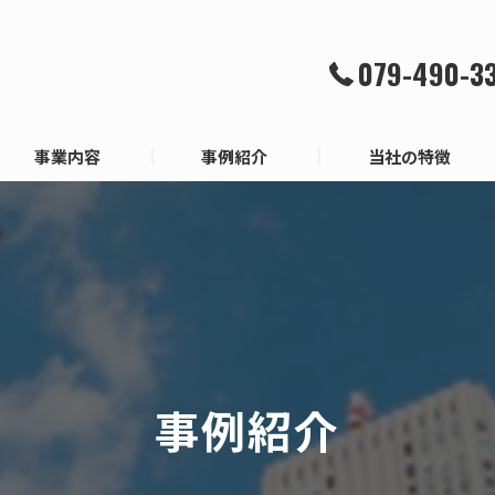
079-490-3
事業内容
事例紹介
当社の特徴
人材紹介を利用する流れ
マッチング
よくある質問
外国人
エンジニア
特定技能
事例紹介
就労ビザ