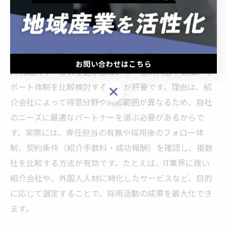
小限に抑え、最適な人材の獲得につなげることができま
す。
人材紹介サービス選びで注意すべき点
お問い合わせはこちら
人材紹介サービスを選ぶ際は、サービス内容や実績、サ
ポート体制を比較検討することが肝要です。理由は、紹
お問い合わせはこちら
介会社によって得意分野や対応範囲が異なるため、自社
のニーズに最適なパートナーを選ぶ必要があるからで
す。実際には、専任担当の有無や採用後のフォロー体
制、契約条件（紹介手数料・成功報酬）を確認し、複数
社を比較する方法が有効です。たとえば、IT業界に強い
紹介会社や、外国人人材に特化したサービスなど、目的
に応じて選定することで、採用活動の成果を最大化でき
ます。