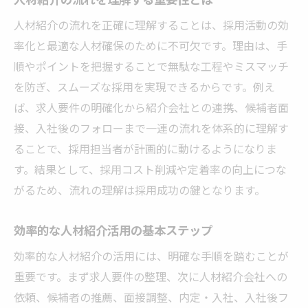
人材紹介の登録から面接調整までの流れ
人材紹介の流れを正確に理解することは、採用活動の効
人材紹介会社が行う候補者提案の流れ
率化と最適な人材確保のために不可欠です。理由は、手
人材紹介ならではの採用プロセスの特徴
順やポイントを把握することで無駄な工程やミスマッチ
スムーズな人材紹介活用法とは何か
を防ぎ、スムーズな採用を実現できるからです。例え
人材紹介の流れを活かすスムーズな方法
ば、求人要件の明確化から紹介会社との連携、候補者面
人材紹介活用で失敗しないコツを紹介
接、入社後のフォローまで一連の流れを体系的に理解す
人材紹介サービスで効率化する秘訣
ることで、採用担当者が計画的に動けるようになりま
人材紹介の流れと内定までの動き方
す。結果として、採用コスト削減や定着率の向上につな
人材紹介を活用する際のポイント整理
がるため、流れの理解は採用成功の鍵となります。
マッチング精度を高める流れの工夫
効率的な人材紹介活用の基本ステップ
人材紹介の流れでマッチング精度を強化
効率的な人材紹介の活用には、明確な手順を踏むことが
人材紹介サービス選びで注意すべき点
重要です。まず求人要件の整理、次に人材紹介会社への
人材紹介の流れとマッチングの最適化
依頼、候補者の推薦、面接調整、内定・入社、入社後フ
人材紹介会社と連携して流れを改善する