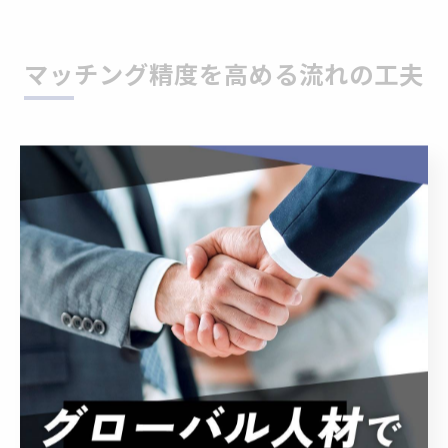
マッチング精度を高める流れの工夫
人材紹介の流れでマッチング精度を強化
人材紹介の流れにおいて、最も重要なのはマッチング精
度の強化です。なぜなら、適切な人材と企業を結びつけ
ることで、採用活動の効率化や定着率の向上が期待でき
るからです。具体的には、応募者の職歴やスキルだけで
なく、企業文化や求める人物像をヒアリングし、要件に
合致した候補者を厳選します。例えば、面談時に業務内
容や職場環境の詳細を伝えたり、適性検査を活用するこ
とで、より精度の高いマッチングが可能となります。こ
うした流れを徹底することで、ミスマッチのリスクを最