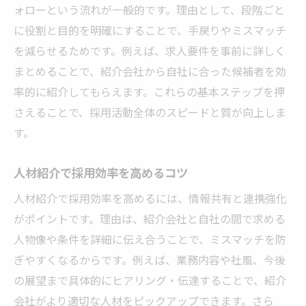
ォローという流れが一般的です。理由として、段階ごと
人材紹介で求める人材像を明確化する方法
に役割と目的を明確にすることで、手戻りやミスマッチ
人材紹介を選ぶ際の注意ポイント
を減らせるためです。例えば、求人要件を事前に詳しく
人材紹介サービス選択時の流れの注意点
まとめることで、紹介会社から自社に合った候補者を効
人材紹介の流れで見落としがちな落とし穴
率的に紹介してもらえます。これらの基本ステップを押
さえることで、採用活動全体のスピードと質が向上しま
人材紹介会社との契約時に確認すべき流れ
す。
人材紹介利用時のリスクと防止策を解説
人材紹介流れの中で注意したいチェック項
人材紹介で採用効率を高めるコツ
目
人材紹介で採用効率を高めるには、情報共有と連携強化
人材紹介と派遣の違いを徹底比較
がポイントです。理由は、紹介会社と自社の間で求める
人材紹介と派遣の流れの違いを解説
人物像や条件を詳細に伝え合うことで、ミスマッチを防
人材紹介サービスと派遣の特徴比較
ぎやすくなるからです。例えば、業務内容や社風、今後
人材紹介と派遣で異なる流れのポイント
の展望まで具体的にヒアリング・伝達することで、紹介
人材紹介・派遣それぞれの活用場面
会社がより適切な人材をピックアップできます。さら