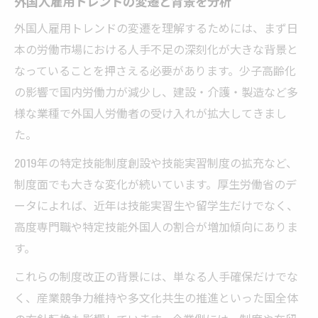
外国人雇用トレンドの変遷と背景を分析
外国人雇用における採用市場の最新傾向
外国人雇用トレンドの変遷を理解するためには、まず日
海外比較で知る外国人雇用の多様性と可能
本の労働市場における人手不足の深刻化が大きな背景と
性
なっていることを押さえる必要があります。少子高齢化
の影響で国内労働力が減少し、建設・介護・製造など多
外国人労働者受け入れに必要な準備とは
様な業種で外国人労働者の受け入れが拡大してきまし
人手不足時代の企業に必要な外国人雇用対策
た。
人手不足解消に向けた外国人雇用活用のポ
イント
2019年の特定技能制度創設や技能実習制度の拡充など、
制度面でも大きな変化が続いています。厚生労働省のデ
外国人雇用対策として重要な制度理解
ータによれば、近年は技能実習生や留学生だけでなく、
業種別に見る外国人雇用の実践的対策
高度専門職や特定技能外国人の割合が増加傾向にありま
外国人雇用で失敗しないためのリスク管理
す。
外国人雇用トレンドを踏まえた人材育成法
これらの制度改正の背景には、単なる人手確保だけでな
海外比較から読み解く日本の雇用状況
く、産業競争力維持や多文化共生の推進といった国全体
外国人雇用海外比較で分かる日本の現状