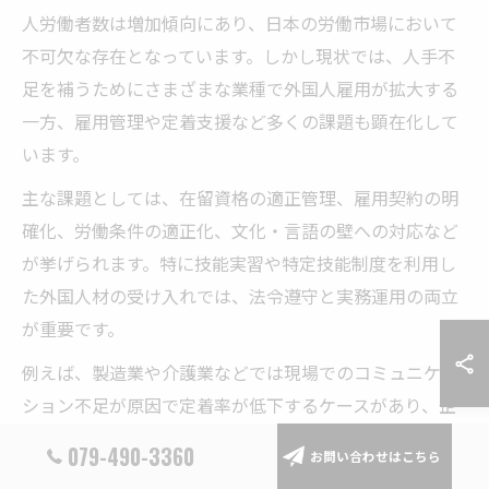
人労働者数は増加傾向にあり、日本の労働市場において
不可欠な存在となっています。しかし現状では、人手不
足を補うためにさまざまな業種で外国人雇用が拡大する
一方、雇用管理や定着支援など多くの課題も顕在化して
います。
主な課題としては、在留資格の適正管理、雇用契約の明
確化、労働条件の適正化、文化・言語の壁への対応など
が挙げられます。特に技能実習や特定技能制度を利用し
た外国人材の受け入れでは、法令遵守と実務運用の両立
が重要です。
例えば、製造業や介護業などでは現場でのコミュニケー
ション不足が原因で定着率が低下するケースがあり、企
業側には多言語対応や生活支援の強化が求められていま
079-490-3360
お問い合わせはこちら
す。今後も調査結果をもとにした課題把握と具体的な改