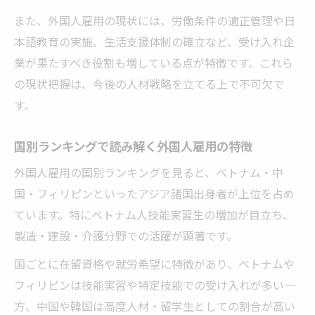
また、外国人雇用の現状には、労働条件の適正管理や日
外国人雇用で求められる受け入れ体制の整
本語教育の実施、生活支援体制の確立など、受け入れ企
備
業が果たすべき役割も増している点が特徴です。これら
効果的な外国人雇用のための研修プログラ
の現状把握は、今後の人材戦略を立てる上で不可欠で
ム
す。
外国人材が定着するためのサポート対策
外国人雇用拡大で注目される制度変更点
国別ランキングで読み解く外国人雇用の特徴
企業が押さえるべき外国人雇用の最新事情
外国人雇用の国別ランキングを見ると、ベトナム・中
国・フィリピンといったアジア諸国出身者が上位を占め
ています。特にベトナム人技能実習生の増加が目立ち、
製造・建設・介護分野での活躍が顕著です。
国ごとに在留資格や就労希望に特徴があり、ベトナムや
フィリピンは技能実習や特定技能での受け入れが多い一
方、中国や韓国は高度人材・留学生としての割合が高い