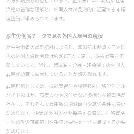
の方針転換も影響しています。企業側には、制度や在留
受け入れ国ランキングから見る日本の課題
資格の正確な理解と、外国人材が長期的に活躍できる環
外国人が多い国ランキングとその要因分析
境整備が求められています。
日本と海外で異なる外国人雇用の制度比較
厚生労働省データで見る外国人雇用の現状
外国人雇用トレンドに学ぶ諸外国の成功事
例
厚生労働省の最新統計によると、2023年末時点で日本国
外国人雇用実態調査で見える課題と対応
内の外国人労働者数は約200万人に達し、過去最高を更
新しています。特に、製造業・介護・建設業での外国人
外国人雇用実態調査から見えた主要課題
雇用が顕著に拡大していることが読み取れます。
外国人雇用におけるコミュニケーションの
壁
雇用形態としては、技能実習生や特定技能、留学生アル
在留資格別に異なる外国人雇用の注意点
バイトのほか、高度人材や永住者など多様な在留資格が
存在し、それぞれで雇用数の増減傾向や就労条件に違い
外国人雇用推進に不可欠なサポート体制
があります。企業が外国人材を採用する際は、在留資格
外国人雇用実態調査を活用した企業の改善
ごとの就労可能範囲や手続き要件を十分に確認する必要
策
があります。
今注目される外国人材受け入れのポイント