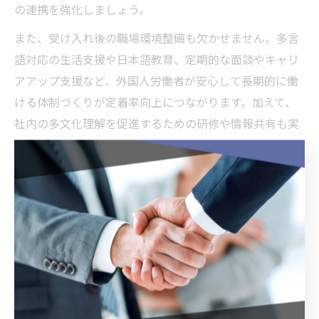
の連携を強化しましょう。
また、受け入れ後の職場環境整備も欠かせません。多言
語対応の生活支援や日本語教育、定期的な面談やキャリ
アアップ支援など、外国人労働者が安心して長期的に働
ける体制づくりが定着率向上につながります。加えて、
社内の多文化理解を促進するための研修や情報共有も実
施し、トラブルやミスマッチを未然に防ぐことが大切で
す。
人手不足時代の企業に必要な外国人
雇用対策
人手不足解消に向けた外国人雇用活用のポイント