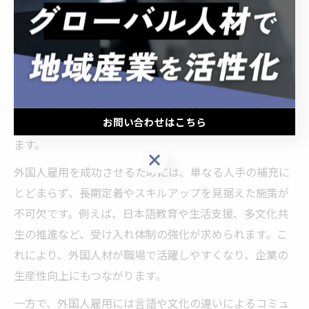
日本の産業現場では人手不足が深刻化しており、外国人
雇用の活用が企業経営の重要課題となっています。特に
建設や製造、介護など多様な業種で外国人労働者数が増
加傾向にあり、厚生労働省のデータでもその推移が明ら
かです。この背景には少子高齢化や労働人口の減少があ
お問い合わせはこちら
り、国内人材だけでは事業維持が困難な状況が続いてい
ます。
お問い合わせはこちら
外国人雇用を成功させるためには、単なる人手の補充に
とどまらず、長期定着やスキルアップを見据えた施策が
不可欠です。例えば、日本語教育や生活支援、多文化共
生の推進など、受け入れ体制の強化が求められます。こ
れにより、外国人材が職場で活躍しやすくなり、企業の
生産性向上にもつながります。
一方で、外国人雇用には言語や文化の違いによるコミュ