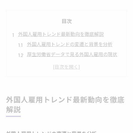
目次
外国人雇用トレンド最新動向を徹底解説
外国人雇用トレンドの変遷と背景を分析
厚生労働省データで見る外国人雇用の現状
国別ランキングで読み解く外国人雇用の特
徴
外国人雇用数の推移グラフからみる成長要
因
外国人雇用トレンド最新動向を徹底
外国人雇用実態調査で分かる課題と対策
解説
変化する雇用市場で外国人採用を考える
外国人雇用が注目される雇用市場の変化
企業が直面する外国人雇用の新たな課題