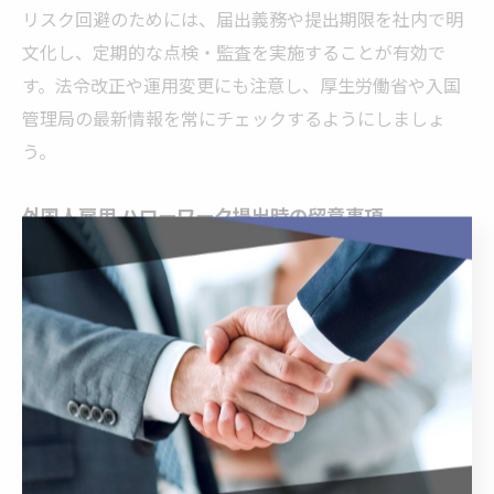
リスク回避のためには、届出義務や提出期限を社内で明
文化し、定期的な点検・監査を実施することが有効で
す。法令改正や運用変更にも注意し、厚生労働省や入国
管理局の最新情報を常にチェックするようにしましょ
う。
外国人雇用 ハローワーク提出時の留意事項
外国人雇用に関する届出や手続きは、ハローワークでの
提出が中心となります。提出時には、外国人雇用状況届
出書だけでなく、在留カードの写しや雇用契約書など、
必要書類を揃えて窓口に持参することが求められます。
注意点として、届出書の記載内容と実際の雇用条件が一
致しているかを事前に確認し、提出期限（雇用・離職か
ら14日以内）を厳守することが重要です。特に、外国人