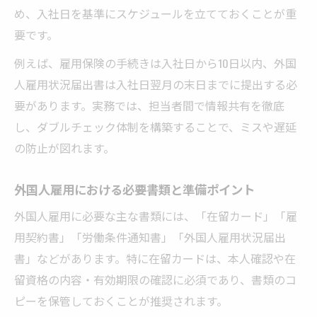
め、入社日を基準にスケジュールを立てておくことが重
方法
要です。
外国人雇用 ハローワーク 届出のオンライン
例えば、雇用保険の手続きは入社日から10日以内、外国
申請法
人雇用状況届出書は入社日翌月の末日までに提出する必
雇用保険や社会保険における外国人雇用の実務
要があります。実務では、担当者間で情報共有を徹底
外国人雇用と雇用保険加入手続きの進め方
し、ダブルチェック体制を構築することで、ミスや遅延
外国人雇用の社会保険適用範囲と条件整理
の防止が図れます。
外国人雇用の雇用保険資格取得届のポイン
ト
外国人雇用における必要書類と準備ポイント
外国人雇用で必要な基礎年金番号・マイナ
外国人雇用に必要な主な書類には、「在留カード」「雇
ンバー
用契約書」「労働条件通知書」「外国人雇用状況届出
外国人雇用における社会保険手続きの留意
書」などがあります。特に在留カードは、本人確認や在
点
留資格の内容・有効期限の確認に必須であり、書類のコ
届け出漏れ防止のための外国人雇用手順チェッ
ピーを保管しておくことが推奨されます。