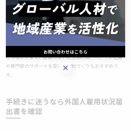
雇用状況届出システムを利用する場合は、システム上で
の入力ミスやファイルのアップロード忘れに注意しまし
ょう。
また、ハローワークの窓口では、提出書類の不備や質問
に迅速に対応できるよう、事前にチェックリストを用意
し、不明点があれば早めに相談することがトラブル防止
お問い合わせはこちら
につながります。経験の浅い担当者には、ベテラン社員
や専門家のサポートを受ける体制づくりもおすすめで
お問い合わせはこちら
す。
手続きに迷うなら外国人雇用状況届
出書を確認