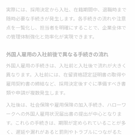
外国人雇用状況届出書ダウンロードと記入
実際には、採用決定から入社、在籍期間中、退職時まで
例紹介
随時必要な手続きが発生します。各手続きの流れや注意
点を一覧化し、担当者を明確にすることで、企業全体で
外国人雇用状況届出の対象となる雇用ケー
の管理体制強化と効率化が実現できます。
ス
外国人雇用状況届出書の提出期限と注意点
外国人雇用の入社前後で異なる手続きの流れ
ハローワークへ提出する外国人雇用手続きの流
外国人雇用の手続きは、入社前と入社後で流れが大きく
れ
異なります。入社前には、在留資格認定証明書の取得や
外国人雇用のハローワーク手続きは流れを
雇用契約書の締結など、採用決定後すぐに準備すべき書
把握
類や申請が複数発生します。
外国人雇用状況届出書のハローワーク提出
入社後は、社会保険や雇用保険の加入手続き、ハローワ
手順
ークへの外国人雇用状況届出書の提出が中心となりま
外国人雇用手続きで必要な書類一覧と事前
す。これらの手続きは、期限が定められていることが多
準備
く、遅延や漏れがあると罰則やトラブルにつながるた
外国人雇用状況届出 ハローワークでの相談