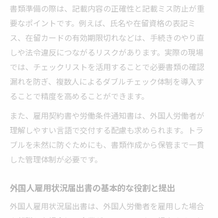
ク
書類準備の際は、記載内容の正確性と記載ミス防止が重
外国人雇用手続きの抜け漏れ防止チェック
要なポイントです。例えば、氏名や在留資格の表記ミ
リスト
ス、在留カードの有効期限切れなどは、手続きのやり直
外国人雇用でよくある届出ミスと対策方法
しや法令違反につながるリスクがあります。実際の現場
外国人雇用書類のダブルチェック体制構築
では、チェックリストを活用することで必要書類の確認
法
漏れを防ぎ、複数人によるダブルチェック体制を導入す
ることで精度を高めることができます。
外国人雇用状況届出書の提出状況の管理術
外国人雇用における行政手続き期限管理の
また、雇用契約書や労働条件通知書は、外国人労働者が
実践
理解しやすい言語で交付する配慮も求められます。トラ
ブルを未然に防ぐためにも、書類作成から保管まで一貫
した管理体制が必要です。
外国人雇用状況届出書の基本的な役割と提出
外国人雇用状況届出書は、外国人労働者を雇用した場合