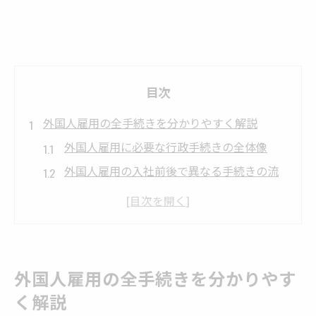
目次
外国人雇用の全手続きを分かりやすく解説
外国人雇用に必要な行政手続きの全体像
外国人雇用の入社前後で異なる手続きの流
れ
外国人雇用における必要書類と準備ポイン
ト
外国人雇用状況届出書の基本的な役割と提
外国人雇用の全手続きを分かりやす
出
く解説
外国人雇用手続きで注意すべき期限管理法