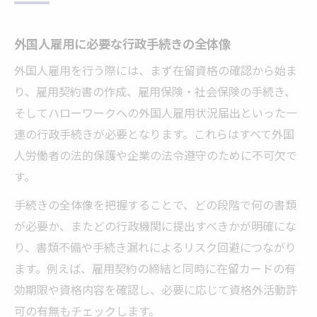
行政手続きで注意したい外国人雇用のポイント
外国人雇用で見落としがちな行政手続き注
外国人雇用に必要な行政手続きの全体像
意点
外国人雇用を行う際には、まず在留資格の確認から始ま
外国人雇用状況届出書の記入例と実務のコ
り、雇用契約書の作成、雇用保険・社会保険の手続き、
ツ
そしてハローワークへの外国人雇用状況届出といった一
外国人雇用時の在留資格確認の重要性を解
連の行政手続きが必要となります。これらはすべて外国
説
人労働者の法的保護や企業の法令遵守のために不可欠で
外国人雇用に必要な届出義務と罰則リスク
す。
外国人雇用 ハローワーク提出時の留意事項
手続きの全体像を把握することで、どの段階で何の書類
手続きに迷うなら外国人雇用状況届出書を確認
が必要か、またどの行政機関に提出すべきかが明確にな
外国人雇用状況届出書の提出方法を徹底解
り、書類不備や手続き漏れによるリスク回避につながり
説
ます。例えば、雇用契約の締結と同時に在留カードの有
効期限や資格内容を確認し、必要に応じて資格外活動許
外国人雇用状況届出システムの活用ポイン
可の有無もチェックします。
ト