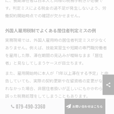
に、長期滞在者は日本人と同様の税務手続きが必要で
す。判定ミスによる税金の過不足が発生しないよう、労
働契約開始時点での確認が欠かせません。
外国人雇用税制でよくある居住者判定ミスの例
実務現場では、外国人雇用時の居住者判定ミスが少なく
ありません。例えば、技能実習生や短期の専門職労働者
を雇用した際、滞在期間の見込みが曖昧なまま「居住
者」と見なしてしまうケースが目立ちます。
また、雇用開始時に本人が「1年以上滞在する予定」と申
告していても、実際の契約更新や在留資格の変更がなさ
れなかった場合、非居住者扱いが正しいにもかかわらず
誤った税務処理をしてしまうこともあります。
079-490-3360
このようなミスを防ぐには、在留カードや雇用契約書を
お問い合わせはこちら
確認し、実際の滞在実績や今後の見込みを定期的に見直