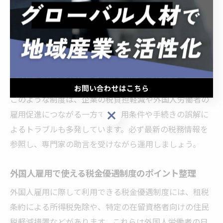
免除制度の利用には、雇用者側が必要書類（例：租税条
約に基づく届出書）を適切に提出し、税務署の確認を受
ける必要があります。手続きが不十分だと免除が認めら
れず、後から追加納税やペナルティが発生するリスクも
あるため、注意が必要です。実際に、書類提出の遅れで
免除が適用されなかった事例も報告されています。
お問い合わせはこちら
このような制度は、企業の税負担軽減や外国人労働者の
お問い合わせはこちら
雇用促進につながる一方で、適用条件や手続きの誤解に
よるトラブルも多発しています。必ず最新の税務情報を
参照し、専門家の助言を受けながら運用しましょう。
外国人雇用で使える税金優遇制度のポイント整理
外国人雇用に際して利用できる税金優遇制度には、租税
条約による所得税免除や、特定の在留資格者向けの住民
税軽減措置などがあります。これらは外国人労働者の日