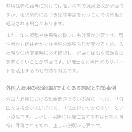
非居住者の給与に対しては高い税率で源泉徴収が必要で
外国人雇用で源泉徴収免除が適用されるケ
すが、租税条約に基づき免除申請を行うことで税負担が
ース
軽減される場合があります。
外国人雇用の源泉徴収トラブル防止策まと
め
また、年末調整や住民税の扱いにも注意が必要です。居
住者か非居住者かで住民税の課税有無が変わるため、入
税理士に相談したい外国人雇用の源泉徴収
社時や住所変更時に必ず確認し、必要な届出や書類提出
問題
を怠らないことが重要です。税理士など専門家のサポー
居住者・非居住者の判定が重要な理由
トを活用するのも有効な対策です。
外国人雇用で必須となる居住者判定の基準
解説
外国人雇用の税金問題でよくある誤解と対策事例
非居住者・居住者で税金がどう変わるか徹
外国人雇用における税金問題で多い誤解の一つは、「外
底比較
国人は税金が免除される」「住民税がかからない」とい
外国人雇用税制でよくある居住者判定ミス
う認識です。しかし、実際には居住者であれば日本人同
の例
様に課税されるため、正しい説明が必要です。
判定ミスがもたらす外国人雇用の税務リス