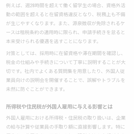
例えば、週28時間を超えて働く留学生の場合、資格外活
クとは
動の範囲を超えると在留資格違反となり、税務上も不備
外国人雇用における所得税や住民税の違い
が生じやすくなります。また、源泉徴収が免除されるケ
解説
ースは租税条約の適用時に限られ、申請手続きを怠ると
外国人雇用における住民税トラブル回避術
本来受けられる優遇を逃すことになります。
外国人雇用で起きやすい住民税トラブルの
対策としては、採用時に在留資格や滞在期間を確認し、
原因
税金の仕組みや手続きについて丁寧に説明することが大
外国人雇用者への住民税説明で抑えるべき
切です。社内でよくある質問集を用意したり、外国人従
ポイント
業員向けの説明会を開催することで、誤解やトラブルを
住民税1年未満の外国人雇用時の注意事項
未然に防ぐことができます。
外国人雇用の住民税対応でよくある質問と
回答
所得税や住民税が外国人雇用に与える影響とは
企業が行うべき外国人雇用の住民税リスク
外国人雇用における所得税・住民税の取り扱いは、企業
対策
の給与計算や従業員の手取り額に直接影響します。特に