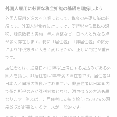
防ぐ方法
外国人雇用に必要な税金知識の基礎を理解しよう
週28時間超える外国人労働リスクの現実
外国人雇用を進める企業にとって、税金の基礎知識は必
外国人雇用で週28時間超えによる税金リス
須です。外国人労働者に対しては、所得税や住民税の課
ク解説
税、源泉徴収の実施、年末調整など、日本人と異なる点
週28時間の壁と外国人雇用時の注意すべき
が多く存在します。特に「居住者」「非居住者」の区分
点
により課税方法が大きく変わるため、正しい判定が重要
外国人雇用における雇用主の法的・税務責
です。
任とは
居住者とは、通常日本に1年以上滞在する見込みがある外
28時間超勤務で発生する税金優遇や免除の
国人を指し、非居住者は1年未満の滞在者です。居住者は
盲点
日本人と同様の課税がされますが、非居住者は日本国内
外国人雇用で違反を防ぐための勤務管理ポ
で得た所得のみが課税対象となり、源泉徴収の方法も異
イント
なります。例えば、非居住者に支払う給与は20.42%の源
免除や優遇制度が及ぼす税制の影響とは
泉徴収が必要となるケースが一般的です。
外国人雇用税制における免除制度の仕組み