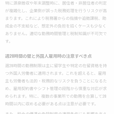
特に源泉徴収や年末調整時に、居住者・非居住者の判定
が複雑化し、企業側が誤った税務処理を行うリスクが高
まります。これにより税務署からの指摘や追徴課税、助
成金の不支給など、想定外の負担を招くケースも少なく
ありません。適切な勤務時間管理と税制知識が不可欠で
す。
週28時間の壁と外国人雇用時の注意すべき点
週28時間の勤務制限は主に留学生や特定の在留資格を持
つ外国人労働者に適用されます。これを超えると、雇用
主も労働者も法的・税務的なリスクを負うことになるた
め、雇用契約書やシフト管理の段階から慎重な対応が求
められます。特に、複数の事業所での勤務を合算して28
時間以内に収める必要がある点は注意が必要です。
また、税金の優遇や免除制度の適用条件にも影響を与え