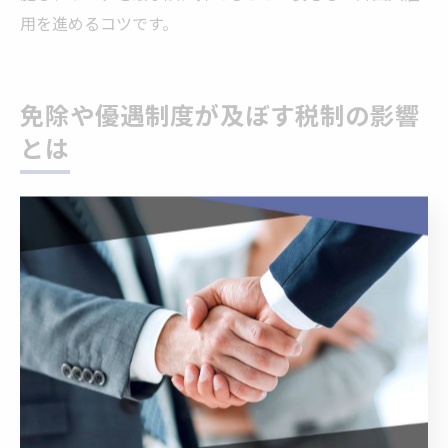
用を進めるコツです。
免除や優遇制度が及ぼす税制の影響
とは
外国人雇用税制における免除制度の仕組みを解説
外国人雇用税制においては、居住者・非居住者の区分に
よって税金の免除制度が大きく異なります。例えば、租
税条約の適用により、特定の国籍の外国人労働者が日本
で得た給与所得に対し、一定期間は所得税が免除される
ケースがあります。この制度を正しく理解し、適用条件
を事前に確認することが重要です。