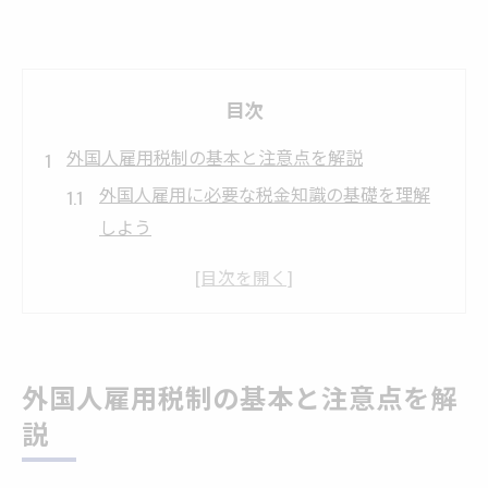
目次
外国人雇用税制の基本と注意点を解説
外国人雇用に必要な税金知識の基礎を理解
しよう
外国人雇用税制で抑えるべき注意点とポイ
ント
外国人雇用の税金問題でよくある誤解と対
策事例
外国人雇用税制の基本と注意点を解
所得税や住民税が外国人雇用に与える影響
説
とは
外国人雇用で発生しやすい税務トラブルを