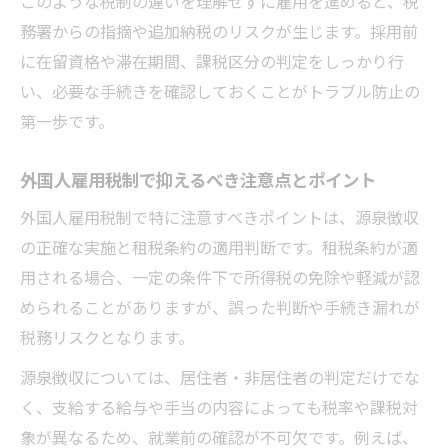
このような税制の違いを理解せずに雇用を進めると、税
を解説
務署からの指摘や追加納税のリスクが生じます。採用前
外国人雇用で使える税金優遇制度のポイン
に在留資格や滞在期間、課税区分の判定をしっかり行
ト整理
い、必要な手続きを確認しておくことがトラブル防止の
所得税免除や住民税の取り扱いで注意すべ
第一歩です。
き点
外国人雇用税制で抑えるべき注意点とポイント
外国人雇用時にありがちな免除規定の誤解
とは
外国人雇用税制で特に注意すべきポイントは、源泉徴収
税金免除の条件と外国人雇用への影響を検
の正確な実施と租税条約の適用判断です。租税条約が適
証
用される場合、一定の条件下で所得税の免除や軽減が認
められることがありますが、誤った判断や手続き漏れが
源泉徴収を正しく行うための実務ポイント
税務リスクとなります。
外国人雇用時の源泉徴収の基本手順を確認
しよう
源泉徴収については、居住者・非居住者の判定だけでな
く、支給する給与や手当の内容によっても税率や課税対
非居住者・居住者別の源泉徴収実務ポイン
象が異なるため、就業前の確認が不可欠です。例えば、
ト