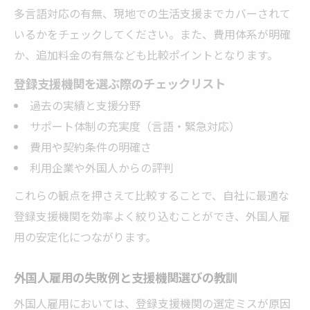
多言語対応の有無、現地での生活支援までカバーされて
登録支援機関一覧で要件を満たす機関の探
いるかをチェックしてください。また、費用体系が明確
し方
か、追加料金の有無なども比較ポイントとなります。
特定技能に強い登録支援機関選びの秘訣
登録支援機関を選ぶ際のチェックリスト
特定技能分野で実績ある支援機関の見極め
過去の実績と支援分野
方
サポート体制の充実度（言語・緊急対応）
外国人雇用に適した登録支援機関の条件と
費用や契約条件の明確さ
は
利用企業や外国人からの評判
特定技能登録支援機関一覧の活用ポイント
これらの観点を押さえて比較することで、自社に最適な
外国人雇用で失敗しない支援機関の選定コ
登録支援機関を効率よく絞り込むことができ、外国人雇
ツ
用の安定化につながります。
登録支援機関ランキングを参考にする注意
点
外国人雇用の失敗例と支援機関選びの教訓
外国人採用でお困りならY-connectへ
外国人雇用においては、登録支援機関の選定ミスが原因