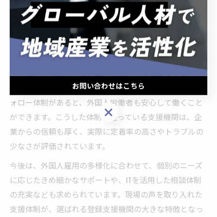
継続的な生活・労務サポートや緊急時対応が重視されて
います。多言語対応や24時間相談窓口、生活指導や定期
面談の実施といった実践的な支援体制が、実際の現場で
のトラブル防止や定着率向上につながります。
例えば、住居探しや銀行口座開設、医療機関受診のサポ
お問い合わせはこちら
ート、文化やマナー指導など、日常生活全般にわたるフ
ォロー体制があると、外国人労働者も安心して働くこと
お問い合わせはこちら
ができます。こうした体制が整っている支援機関は、企
業からの信頼も厚く、実際に定着率の高さやトラブルの
少なさが評価されています。
今後は、外国人雇用の多様化に合わせて、個別のニーズ
に応じたきめ細かなサポートや、ITを活用した相談体制
の充実なども求められています。現場の声を取り入れた
支援体制が、選ばれる登録支援機関の大きな特徴となっ