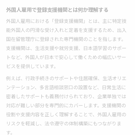
め方
外国人雇用で登録支援機関とは何か理解する
登録支援機関になる条件と実績の確認方法
外国人雇用における「登録支援機関」とは、主に特定技
特定技能登録支援機関一覧の活用法を解説
能外国人の円滑な受け入れと定着を支援するため、出入
国在留管理庁に登録された専門機関のことを指します。
外国人雇用の現場が重視する支援体制の特
支援機関は、生活支援や就労支援、日本語学習のサポー
徴
トなど、外国人が日本で安心して働くための幅広いサー
安心できる外国人雇用の支援体制とは
ビスを提供しています。
外国人雇用に必要な登録支援機関の支援内
容
例えば、行政手続きのサポートや住居確保、生活オリエ
ンテーション、多言語相談窓口の設置など、日常生活に
緊急時対応が整った支援体制の見分け方
密着したサポートも義務付けられており、企業単独では
外国人雇用で選ばれる支援機関の運用体制
対応が難しい部分を専門的にカバーします。支援機関の
多言語対応できる登録支援機関の強み
役割や支援内容を正しく理解することで、外国人雇用の
外国人雇用の相談体制とサポート事例
リスクを軽減し、法令遵守の体制構築にもつながりま
タイプ別登録支援機関の特徴と比較方法
す。