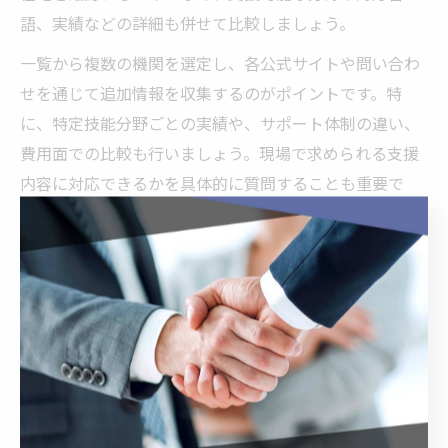
語、実績などの詳細も併せて比較しましょう。
一覧から複数の機関を選定し、各公式サイトや問い合わ
せを通じて追加情報を収集するのがポイントです。特
に、特定技能分野ごとの実績や、サポート体制の違い、
費用面での比較も行いましょう。現場で求められる支援
内容に対応できるかを具体的に質問することも重要で
す。
一覧の情報だけでは分からない点は、実際の利用者の声
や専門家の意見を参考にすると判断材料が増えます。ま
た、ランキングや口コミを参考にする際は、評価の根拠
や自社のニーズとの適合性を重視してください。
外国人雇用の現場が重視する支援体制の特徴
外国人雇用の現場では、単なる手続き代行だけでなく、