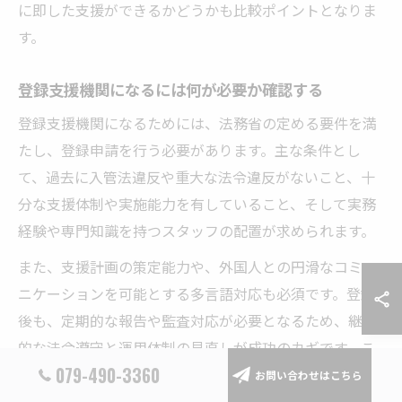
に即した支援ができるかどうかも比較ポイントとなりま
す。
登録支援機関になるには何が必要か確認する
登録支援機関になるためには、法務省の定める要件を満
たし、登録申請を行う必要があります。主な条件とし
て、過去に入管法違反や重大な法令違反がないこと、十
分な支援体制や実施能力を有していること、そして実務
経験や専門知識を持つスタッフの配置が求められます。
また、支援計画の策定能力や、外国人との円滑なコミュ
ニケーションを可能とする多言語対応も必須です。登録
後も、定期的な報告や監査対応が必要となるため、継続
的な法令遵守と運用体制の見直しが成功のカギです。こ
079-490-3360
れらの条件をクリアしなければ、登録支援機関として認
お問い合わせはこちら
められません。