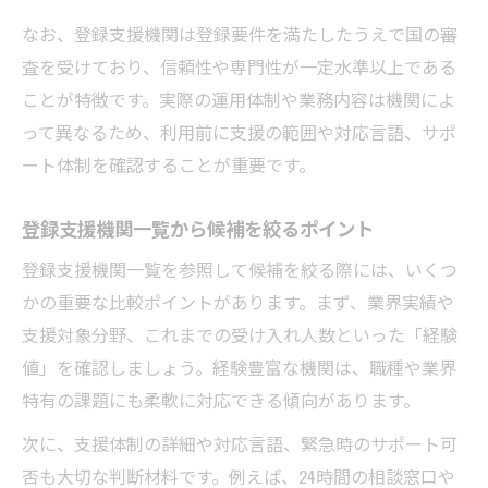
外国人雇用に合う支援機関のタイプを知る
なお、登録支援機関は登録要件を満たしたうえで国の審
登録支援機関の一覧でよくある分類と違い
査を受けており、信頼性や専門性が一定水準以上である
特定技能の支援機関選びで見るべき特徴
ことが特徴です。実際の運用体制や業務内容は機関によ
登録支援機関ランキングの比較基準を解説
って異なるため、利用前に支援の範囲や対応言語、サポ
外国人雇用で分野別支援実績をどう確認す
ート体制を確認することが重要です。
るか
登録支援機関一覧から候補を絞るポイント
要件を押さえて最適な支援機関を見極める
登録支援機関一覧を参照して候補を絞る際には、いくつ
外国人雇用の登録支援機関要件を徹底解説
かの重要な比較ポイントがあります。まず、業界実績や
登録支援機関になるには何が必要か確認す
支援対象分野、これまでの受け入れ人数といった「経験
る
値」を確認しましょう。経験豊富な機関は、職種や業界
外国人雇用で見落としがちな支援機関の条
特有の課題にも柔軟に対応できる傾向があります。
件
次に、支援体制の詳細や対応言語、緊急時のサポート可
特定技能登録支援機関に求められる対応力
否も大切な判断材料です。例えば、24時間の相談窓口や
とは