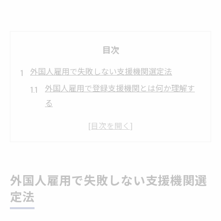
目次
外国人雇用で失敗しない支援機関選定法
外国人雇用で登録支援機関とは何か理解す
る
登録支援機関一覧から候補を絞るポイント
外国人雇用の失敗例と支援機関選びの教訓
登録支援機関ランキングの活用と注意点
支援機関が儲かる仕組みと選定時の留意点
外国人雇用で失敗しない支援機関選
登録支援機関選びの重要ポイント徹底解説
定法
登録支援機関一覧の情報をどう比較するか
外国人雇用で要件を満たす支援機関の見極